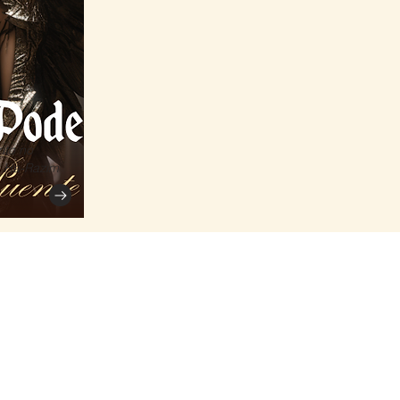
ito no
r Ha-Razim