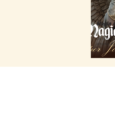
Magia A
Os Anjos s
amados e t