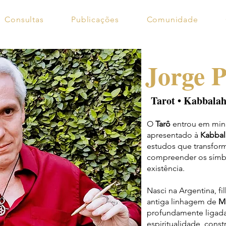
Consultas
Publicações
Comunidade
Jorge 
Tarot • Kabbalah
O
Tarô
entrou em minh
apresentado à
Kabbal
estudos que transfor
compreender os símbo
existência.
Nasci na Argentina, f
antiga linhagem de
M
profundamente ligada à
espiritualidade, constr