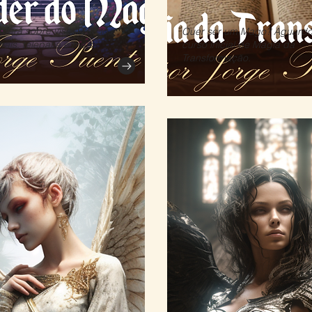
derá sobre visualização,
Quer ser um Mago? Aguardo
rais, telepatia e mais.
curso inicial de Magia da
Transformação.