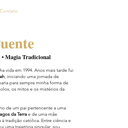
Contato
Puente
 • Magia Tradicional
a vida em 1994. Anos mais tarde fui
ah
, iniciando uma jornada de
maria para sempre minha forma de
los, os mitos e os mistérios da
ilho de um pai pertencente a uma
agos da Terra
e de uma mãe
 tradição católica. Entre ciência e
uí uma trajetória singular: sou