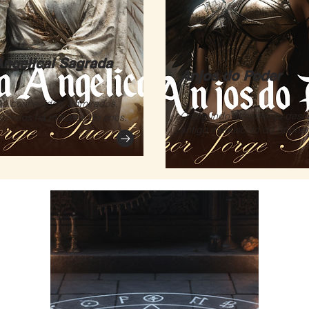
ngelical Sagrada
Anjos do Poder
ão conhecidos, admirados,
O segundo firmamento descr
emidos há milhares de anos.
antigo manuscrito de Sephe