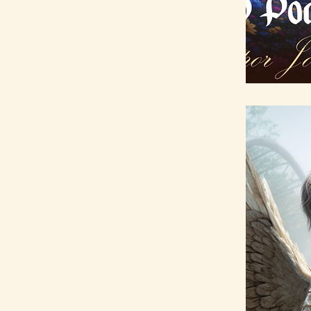
Você apren
templos ast