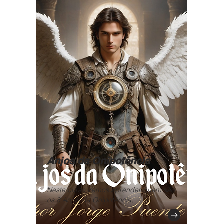
Anjos da Onipotência
Neste curso iremos aprender quem são
os 8 Anjos da Onipotência,